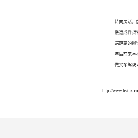
转向灵活，
搬运成件货
端距离的搬
年后前来学
做叉车驾驶
http://www.hytpx.c