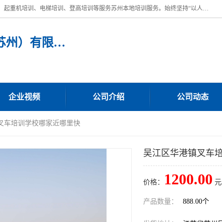
苏州宏远特种作业人员培训，提供：叉车培训、电焊工培训、电工培训、起重机培训、电梯培训、登高培训等服务苏州本地培训服务。始终坚持“以人为本，质量立校”的办学思想，以培养社会应用型人才为己任，明码收费，诚实守信，中途不收任何费用。随到随学，学会为止，一期未学会者免费再学，直到学会为止。
宏远特种作业人员培训（苏州）有限公司
企业视频
公司介绍
公司动态
镇叉车培训学校哪家近哪里快
吴江区华港镇叉车
1200.00
价格：
元
产品数量：
888.00个