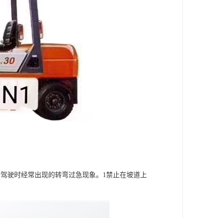
驾驶时经常出现的转弯过急现象。1禁止在坡道上