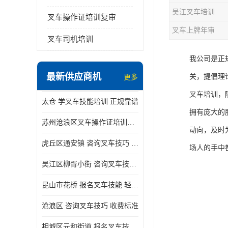
吴江叉车培训
叉车操作证培训复审
叉车上牌年审
叉车司机培训
我公司是正
最新供应商机
关，提倡理
更多
叉车培训，
太仓 学叉车技能培训 正规靠谱
拥有庞大的
苏州沧浪区叉车操作证培训已更新科目
动向，及时
虎丘区通安镇 咨询叉车技巧 新政策已公布
场人的手中
吴江区柳胥小街 咨询叉车技巧 附近那家正规
昆山市花桥 报名叉车技能 轻松试学无压力
沧浪区 咨询叉车技巧 收费标准
相城区元和街道 报名叉车技能 没有学历怎么办