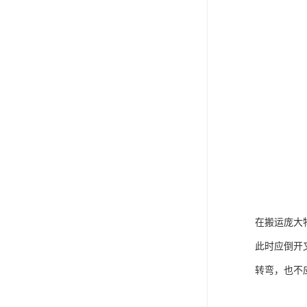
在搬运庞大
此时应倒开
转弯，也不