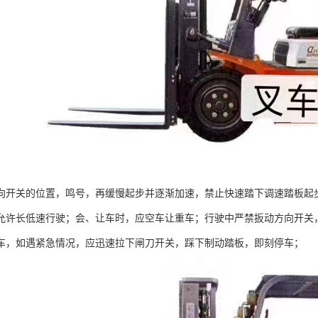
向开关的位置，鸣号，再缓慢起步并逐渐加速，禁止快速踏下调速踏板起
允许长低速行驶；会、让车时，应空车让重车；行驶中严禁扳动方向开关
车，如遇紧急情况，应迅速拉下闸刀开关，踩下制动踏板，即刻停车；