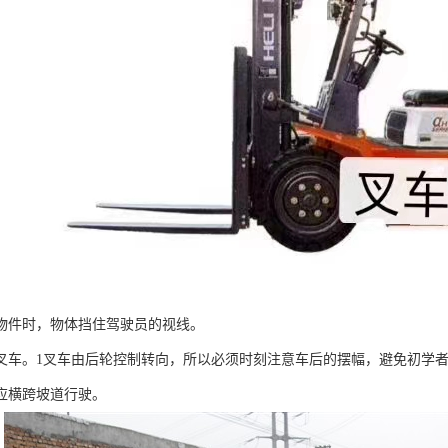
物件时，物体挡住驾驶员的视线。
叉车。1叉车由后轮控制转向，所以必须时刻注意车后的摆幅，避免初学者
应横跨坡道行驶。