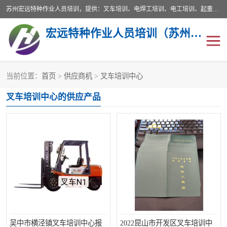
苏州宏远特种作业人员培训，提供：叉车培训、电焊工培训、电工培训、起重机培训、电梯培训、登高培训等服务苏州本地培训服务。始终坚持“以人为本，质量立校”的办学思想，以培养社会应用型人才为己任，明码收费，诚实守信，中途不收任何费用。随到随学，学会为止，一期未学会者免费再学，直到学会为止。
宏远特种作业人员培训（苏州）有限公司
当前位置：
首页
>
供应商机
>
叉车培训中心
叉车培训
电焊工培训
叉车培训中心的供应产品
电工培训
起重机培训
电梯培训
登高培训
叉车上牌出租
叉车培训机构
叉车工培训学校
叉车技能培训
学叉车培训技巧
专业叉车培训
吴中市横泾镇叉车培训中心报
2022昆山市开发区叉车培训中