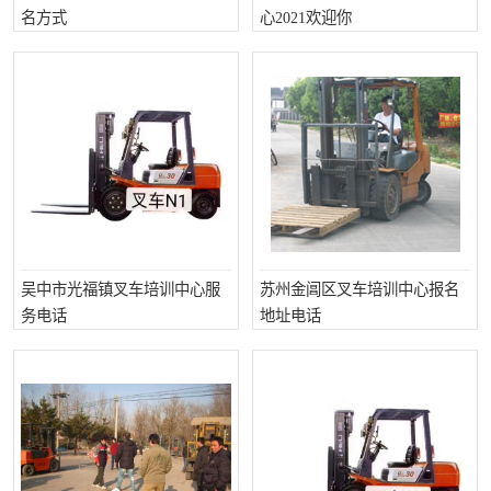
名方式
心2021欢迎你
叉车培训中心
叉车操作证培训复审
叉车司机培训
焊工培训
行车起重机培训
登高证培训
吴中市光福镇叉车培训中心服
苏州金阊区叉车培训中心报名
务电话
地址电话