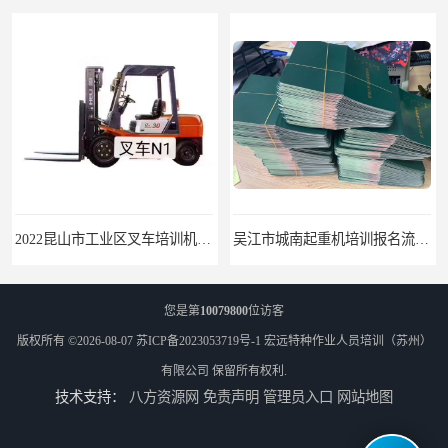
2022昆山市工业区叉车培训机构学会为止
吴江市城南起重机培训报名流程-随报随考
您是第
10079800
位访客
版权所有 ©2026-08-07
苏ICP备2023053719号-1
宏远特种作业人员培训（苏州）
有限公司
保留所有权利.
技术支持：
八方资源网
免责声明
管理员入口
网站地图