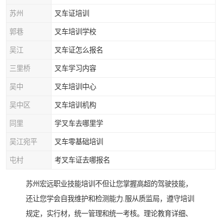
苏州
叉车证培训
郭巷
叉车培训学校
吴江
叉车证怎么报名
三里桥
叉车学习内容
吴中
叉车培训中心
吴中区
叉车培训机构
同里
学叉车去哪里学
吴江宛平
叉车零基础培训
屯村
考叉车证去哪报名
苏州宏远职业技能培训不但让您掌握高超的驾驶技能，
还让您学会自我维护和检测能力.服从质监局，遵守培训
规定，实行材，统一管理和统一考核。理论教育详细、