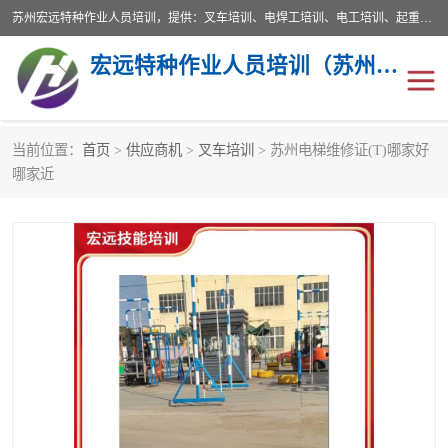
苏州宏远特种作业人员培训，提供：叉车培训、电焊工培训、电工培训、起重机培训、电梯培训、登高培训等服务苏州本地培训服务。始终坚持“以人为本，质量立校”的办学思想，以培养社会应用型人才为己任，明码收费，诚实守信，中途不收任何费用。随到随学，学会为止，一期未学会者免费再学，直到学会为止。
宏远特种作业人员培训（苏州）有限公司
当前位置：
首页
>
供应商机
>
叉车培训
> 苏州电梯维修证(T)哪家好
叉车培训
电焊工培训
哪家近
电工培训
起重机培训
电梯培训
登高培训
叉车上牌出租
叉车培训机构
叉车工培训学校
叉车技能培训
学叉车培训技巧
专业叉车培训