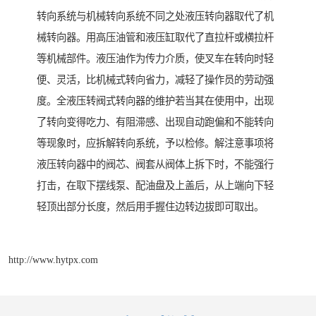
转向系统与机械转向系统不同之处液压转向器取代了机
械转向器。用高压油管和液压缸取代了直拉杆或横拉杆
等机械部件。液压油作为传力介质，使叉车在转向时轻
便、灵活，比机械式转向省力，减轻了操作员的劳动强
度。全液压转阀式转向器的维护若当其在使用中，出现
了转向变得吃力、有阻滞感、出现自动跑偏和不能转向
等现象时，应拆解转向系统，予以检修。解注意事项将
液压转向器中的阀芯、阀套从阀体上拆下时，不能强行
打击，在取下摆线泵、配油盘及上盖后，从上端向下轻
轻顶出部分长度，然后用手握住边转边拔即可取出。
http://www.hytpx.com