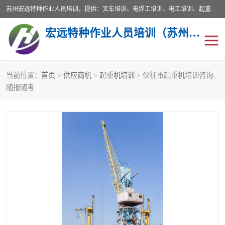
苏州宏远特种作业人员培训，提供：叉车培训、电焊工培训、电工培训、起重机培训、电梯培训、登高培训等服务苏州本地培训服务。始终坚持“以人为本，质量立校”的办学思想，以培养社会应用型人才为己任，明码收费，诚实守信，中途不收任何费用。随到随学，学会为止，一期未学会者免费再学，直到学会为止。
宏远特种作业人员培训（苏州）有限公司
当前位置：
首页
>
供应商机
>
起重机培训
> 仪征市起重机培训咨询-
叉车培训
电焊工培训
随报随考
电工培训
起重机培训
电梯培训
登高培训
叉车上牌出租
叉车培训机构
叉车工培训学校
叉车技能培训
学叉车培训技巧
专业叉车培训