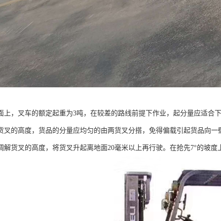
面上，叉车的额定起重为3吨，在较差的路线前提下作业，起分量应适合
货叉的高度，货品的分量应均匀的由两货叉分搭，免得偏载引起货品向一
调解货叉的高度，将货叉升起离地面20毫米以上再行驶。在抢先7°的坡