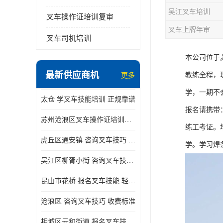
吴江叉车培训
叉车操作证培训复审
叉车上牌年审
叉车司机培训
本公司位于
最新供应商机
教练全程，
更多
学，一期不
太仓 学叉车技能培训 正规靠谱
报名请携带
苏州沧浪区叉车操作证培训已更新科目
练工考证。
虎丘区通安镇 咨询叉车技巧 新政策已公布
学。学习焊
吴江区柳胥小街 咨询叉车技巧 附近那家正规
昆山市花桥 报名叉车技能 轻松试学无压力
沧浪区 咨询叉车技巧 收费标准
相城区元和街道 报名叉车技能 没有学历怎么办