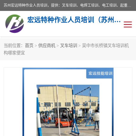
苏州宏远特种作业人员培训，提供：叉车培训、电焊工培训、电工培训、起重机培训、电梯培训、登高培训等服务苏州本地培训服务。始终坚持“以人为本，质量立校”的办学思想，以培养社会应用型人才为己任，明码收费，诚实守信，中途不收任何费用。随到随学，学会为止，一期未学会者免费再学，直到学会为止。
宏远特种作业人员培训（苏州）有限公司
当前位置：
首页
>
供应商机
>
叉车培训
> 吴中市长桥镇叉车培训机
叉车培训
电焊工培训
构哪家便宜
电工培训
起重机培训
电梯培训
登高培训
叉车上牌出租
叉车培训机构
叉车工培训学校
叉车技能培训
学叉车培训技巧
专业叉车培训