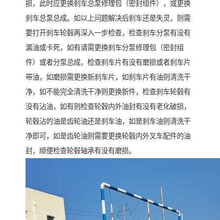
损，此时应更换刹车总泵修理包（密封组件），或更换
刹车总泵总成。如以上问题解决后刹车还是失灵，则需
要打开刹车轮毂再深入一步检查，检查刹车分泵有没有
漏油或卡死，如有请需更换刹车分泵修理包（密封组
件）或者分泵总成，检查刹车片有没有磨损或者刹车片
带油，如磨损需更换新刹车片，如刹车片有油则清洗干
净，如不能完全清洗干净则更换新件，检查刹车轮毂有
没有沾油，如有则检查轮毂内外油封有没有老化破损，
轮毂沾的油是齿轮油还是刹车油，如是刹车油则清洗干
净即可，如是齿轮油则需要更换轮毂内外叉车配件的油
封，顺便检查轮毂轴承有没有磨损。