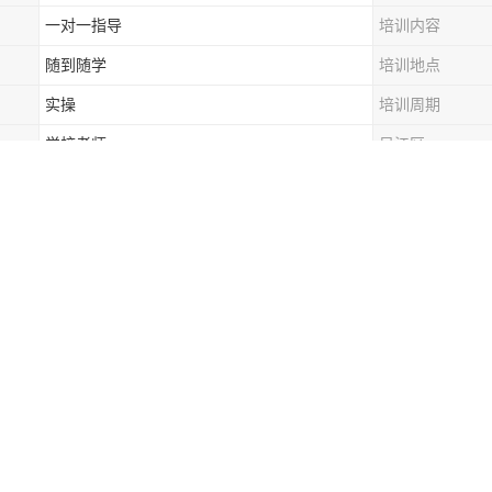
一对一指导
培训内容
随到随学
培训地点
实操
培训周期
学校老师
吴江区
叉车证培训
郭巷
叉车证怎么报名
三里桥
叉车培训中心
吴中区
学叉车去哪里学
吴江宛平
考叉车证去哪报名
台叉车培训频道为您的叉车培训和叉车培训学校机构供您选择，针对不知
些问题，我们还为您精选了叉车培训培训机构的评价、电话、报价与优惠
电，但是打不着火，锁匙打火时启动马达没有反应。维修方法：检查启动