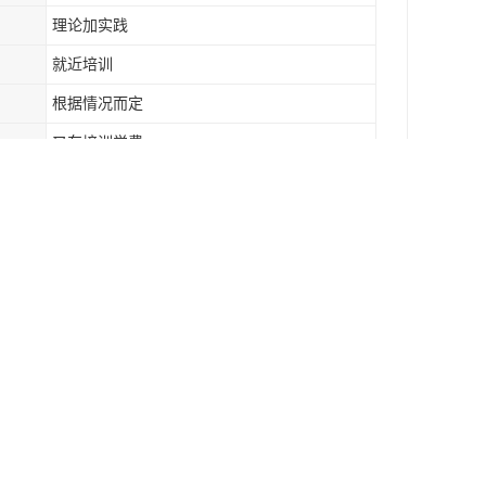
理论加实践
就近培训
根据情况而定
叉车培训学费
叉车培训学校
叉车学习内容
叉车培训机构
叉车零基础培训
道叉车培训哪家好，叉车培训多少钱，叉车培训哪
活动等信息供您参考
机是否有故障，线路或电瓶接住接触不良，有无过