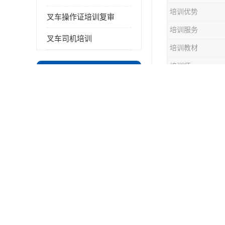
培训优势
叉车操作证培训复审
培训服务
叉车司机培训
培训教材
培训师
最新供应商机
更多
苏州
太仓 学叉车技能培训 正规靠谱
吴江
吴中
苏州沧浪区叉车操作证培训已更新科目
同里
虎丘区通安镇 咨询叉车技巧 新政策已公布
屯村
吴江区柳胥小街 咨询叉车技巧 附近那家正规
昆山市花桥 报名叉车技能 轻松试学无压力
叉车培训平
里正宗等这
沧浪区 咨询叉车技巧 收费标准
叉车电瓶有
相城区元和街道 报名叉车技能 没有学历怎么办