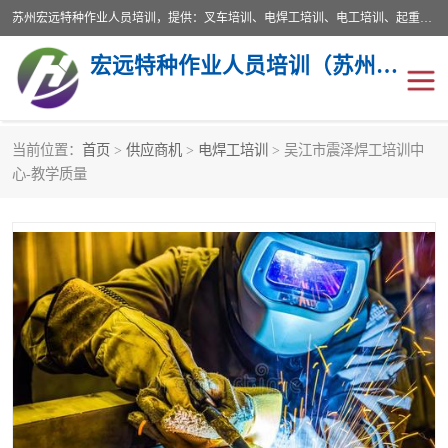
苏州宏远特种作业人员培训，提供：叉车培训、电焊工培训、电工培训、起重机培训、电梯培训、登高培训等服务苏州本地培训服务。始终坚持“以人为本，质量立校”的办学思想，以培养社会应用型人才为己任，明码收费，诚实守信，中途不收任何费用。随到随学，学会为止，一期未学会者免费再学，直到学会为止。
宏远特种作业人员培训（苏州）有限公司
当前位置：
首页
>
供应商机
>
电焊工培训
> 吴江市震泽焊工培训中
叉车培训
电焊工培训
心-教学质量
电工培训
起重机培训
电梯培训
登高培训
叉车上牌出租
叉车培训机构
叉车工培训学校
叉车技能培训
学叉车培训技巧
专业叉车培训