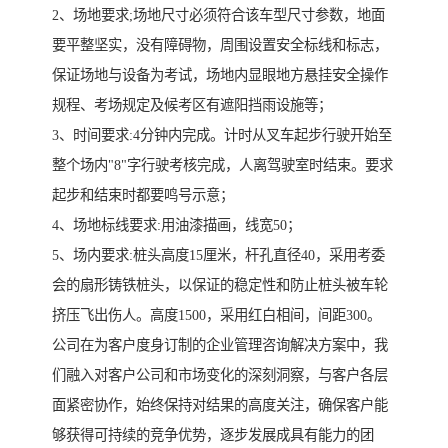
2、场地要求;场地尺寸必须符合该车型尺寸参数，地面
要平整坚实，没有障碍物，周围设置安全标线和标志，
保证场地与设备为考试，场地内显眼地方悬挂安全操作
规程、考场规定及候考区有遮阳挡雨设施等；
3、时间要求:4分钟内完成。计时从叉车起步行驶开始至
整个场内"8"字行驶考核完成，人离驾驶室时结束。要求
起步和结束时都要鸣号示意；
4、场地标线要求:用油漆描画，线宽50；
5、场内要求:桩头高度15厘米，杆孔直径40，采用考委
会的扇形铸铁桩头，以保证的稳定性和防止桩头被车轮
挤压飞出伤人。高度1500，采用红白相间，间距300。
公司在为客户度身订制的企业管理咨询解决方案中，我
们融入对客户公司和市场变化的深刻洞察，与客户各层
面紧密协作，始终保持对结果的高度关注，确保客户能
够获得可持续的竞争优势，逐步发展成具有能力的团