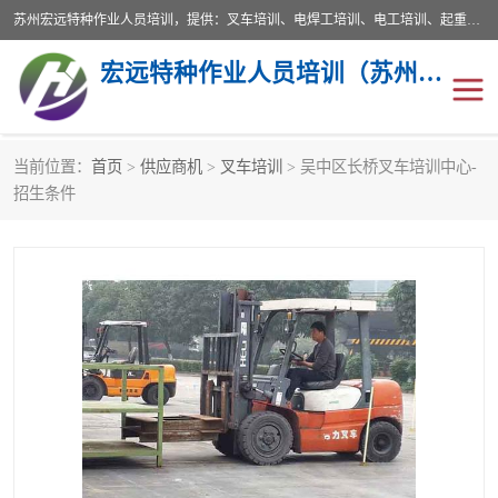
苏州宏远特种作业人员培训，提供：叉车培训、电焊工培训、电工培训、起重机培训、电梯培训、登高培训等服务苏州本地培训服务。始终坚持“以人为本，质量立校”的办学思想，以培养社会应用型人才为己任，明码收费，诚实守信，中途不收任何费用。随到随学，学会为止，一期未学会者免费再学，直到学会为止。
宏远特种作业人员培训（苏州）有限公司
当前位置：
首页
>
供应商机
>
叉车培训
> 吴中区长桥叉车培训中心-
叉车培训
电焊工培训
招生条件
电工培训
起重机培训
电梯培训
登高培训
叉车上牌出租
叉车培训机构
叉车工培训学校
叉车技能培训
学叉车培训技巧
专业叉车培训