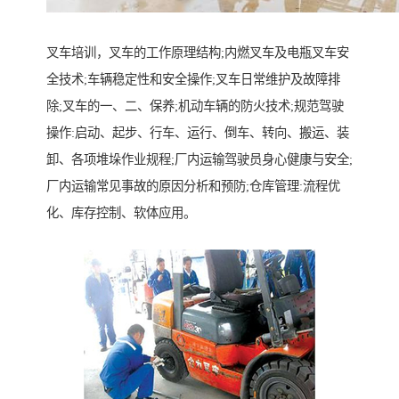
叉车培训，叉车的工作原理结构;内燃叉车及电瓶叉车安
全技术;车辆稳定性和安全操作;叉车日常维护及故障排
除;叉车的一、二、保养;机动车辆的防火技术;规范驾驶
操作:启动、起步、行车、运行、倒车、转向、搬运、装
卸、各项堆垛作业规程;厂内运输驾驶员身心健康与安全;
厂内运输常见事故的原因分析和预防;仓库管理:流程优
化、库存控制、软体应用。