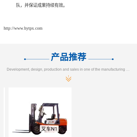
队，并保证成果持续有效。
http://www.hytpx.com
产品推荐
Development, design, production and sales in one of the manufacturing enterprises