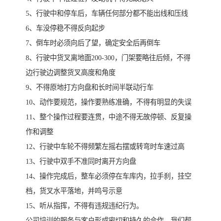
5、行驶中和停车后，车辆任何部分都不能出线和压线
6、车没停稳不得反向起步
7、倒车时必须向后了望，确定安全后再倒车
8、行驶中货叉离地面200-300，门架要略往后倾，不得
边行驶边调整货叉高度和角度
9、不得原地打方向盘和长时间半联动行车
10、动作要规范，操作要熟练准确，不得有明显的失误
11、整个操作过程要连贯，中途不得无故停顿、反复操
作和调整
12、行驶中车轮不得频繁左摇右摆或转弯时车速过高
13、行驶中双手不准同时离开方向盘
14、操作完成后，整车必须停在车库内，拉手刹，挂空
档，货叉水平落地，并鸣号示意
15、听从指挥，不得有违规违纪行为。
公司培训的服务与客户形成密切和持久的合作，我们帮