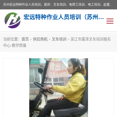
苏州宏远特种作业人员培训，提供：叉车培训、电焊工培训、电工培训、起重机培训、电梯培训、登高培训等服务苏州本地培训服务。始终坚持“以人为本，质量立校”的办学思想，以培养社会应用型人才为己任，明码收费，诚实守信，中途不收任何费用。随到随学，学会为止，一期未学会者免费再学，直到学会为止。
宏远特种作业人员培训（苏州）有限公司
当前位置：
首页
>
供应商机
>
叉车培训
> 吴江市震泽叉车培训报名
叉车培训
电焊工培训
中心-教学质量
电工培训
起重机培训
电梯培训
登高培训
叉车上牌出租
叉车培训机构
叉车工培训学校
叉车技能培训
学叉车培训技巧
专业叉车培训