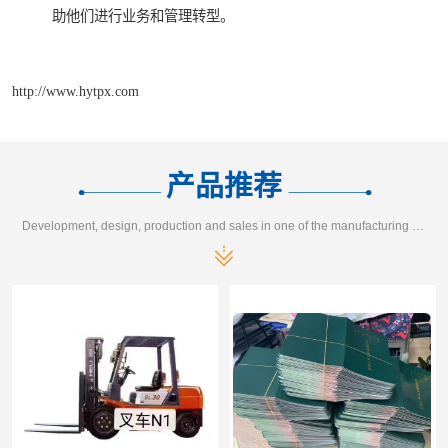
助他们进行业务和管理转型。
http://www.hytpx.com
产品推荐
Development, design, production and sales in one of the manufacturing enterprises