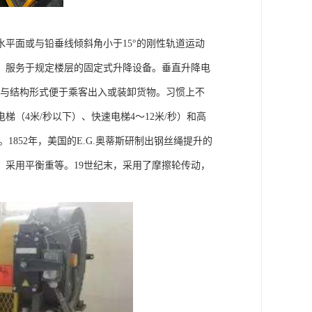
平面或与铅垂线倾斜角小于15°的刚性轨道运动
。服务于规定楼层的固定式升降设备。垂直升降电
寸与结构形式便于乘客出入或装卸货物。习惯上不
（4米/秒以下）、快速电梯4～12米/秒）和高
1852年，美国的E.G.奥蒂斯研制出钢丝绳提升的
、采用平衡重等。19世纪末，采用了摩擦轮传动，