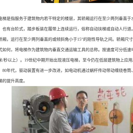
电梯是指服务于建筑物内若干特定的楼层，其轿厢运行在至少两列垂直于水
。也有台阶式，踏步板装在履带上连续运行，俗称自动扶梯或自动人行道
轿厢，运行在至少两列垂直的或倾斜角小于15°的刚性导轨之间。轿厢尺
式如何，将电梯作为建筑物内垂直交通运输工具的总称。按速度可分低速电梯
米/秒以上）。19世纪中期开始出现液压电梯，至今仍在低层建筑物上应用。
。80年代，驱动装置有进一步改进，如电动机通过蜗杆传动带动缠绕卷筒
梯的提升高度。