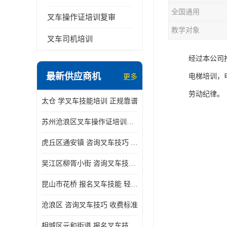
全国通用
叉车操作证培训复审
教学对象
叉车司机培训
经过本公司
最新供应商机
电梯培训，
更多
劳动纪律。
太仓 学叉车技能培训 正规靠谱
苏州沧浪区叉车操作证培训已更新科目
虎丘区通安镇 咨询叉车技巧 新政策已公布
吴江区柳胥小街 咨询叉车技巧 附近那家正规
昆山市花桥 报名叉车技能 轻松试学无压力
沧浪区 咨询叉车技巧 收费标准
相城区元和街道 报名叉车技能 没有学历怎么办