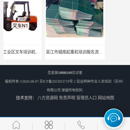
吴江市城南起重机培训报名流程-随报随考
吴江市庞杨起重机培训教学-招生条件
您是第
10086169
位访客
版权所有 ©2026-08-07
苏ICP备2023053719号-1
宏远特种作业人员培训（苏州）
有限公司
保留所有权利.
技术支持：
八方资源网
免责声明
管理员入口
网站地图
湖州市起重机培训附近-随到随学
吴江市庞杨电梯培训附近-随报随考