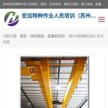
苏州宏远特种作业人员培训，提供：叉车培训、电焊工培训、电工培训、起重机培训、电梯培训、登高培训等服务苏州本地培训服务。始终坚持“以人为本，质量立校”的办学思想，以培养社会应用型人才为己任，明码收费，诚实守信，中途不收任何费用。随到随学，学会为止，一期未学会者免费再学，直到学会为止。
宏远特种作业人员培训（苏州）有限公司
当前位置：
首页
>
供应商机
>
起重机培训
> 海宁市起重机培训-学习
叉车培训
电焊工培训
内容
电工培训
起重机培训
电梯培训
登高培训
叉车上牌出租
叉车培训机构
叉车工培训学校
叉车技能培训
学叉车培训技巧
专业叉车培训