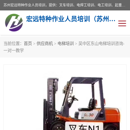
苏州宏远特种作业人员培训，提供：叉车培训、电焊工培训、电工培训、起重机培训、电梯培训、登高培训等服务苏州本地培训服务。始终坚持“以人为本，质量立校”的办学思想，以培养社会应用型人才为己任，明码收费，诚实守信，中途不收任何费用。随到随学，学会为止，一期未学会者免费再学，直到学会为止。
宏远特种作业人员培训（苏州）有限公司
当前位置：
首页
>
供应商机
>
电梯培训
> 吴中区东山电梯培训咨询-
叉车培训
电焊工培训
一对一教学
电工培训
起重机培训
电梯培训
登高培训
叉车上牌出租
叉车培训机构
叉车工培训学校
叉车技能培训
学叉车培训技巧
专业叉车培训