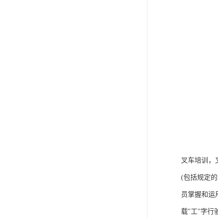
叉车培训，
(包括规定
员掌握和运
载"工"字