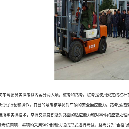
叉车驾驶员实操考试内容分两大项，桩考和路考。桩考是使用规定的桩杆
的属具)行驶和操作，其目的是考核学员对车辆的安全操控能力。路考是按
用所学实操技术，掌握交通常识及对路面的适应能力和对事件的应变处理能
行驶考核两项，每项均采用50分制和失误的形式进行考试。路考分为"合格"