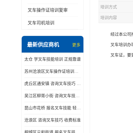
培训方式
叉车操作证培训复审
培训内容
叉车司机培训
经过本公司
最新供应商机
叉车培训办
更多
叉车证，要
太仓 学叉车技能培训 正规靠谱
苏州沧浪区叉车操作证培训已更新科目
虎丘区通安镇 咨询叉车技巧 新政策已公布
吴江区柳胥小街 咨询叉车技巧 附近那家正规
昆山市花桥 报名叉车技能 轻松试学无压力
沧浪区 咨询叉车技巧 收费标准
相城区元和街道 报名叉车技能 没有学历怎么办