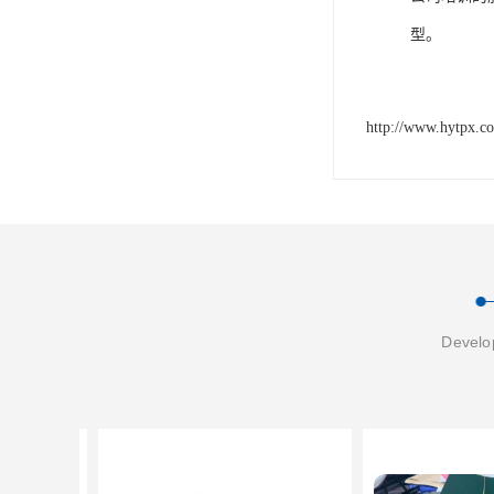
型。
http://www.hytpx.c
Develop