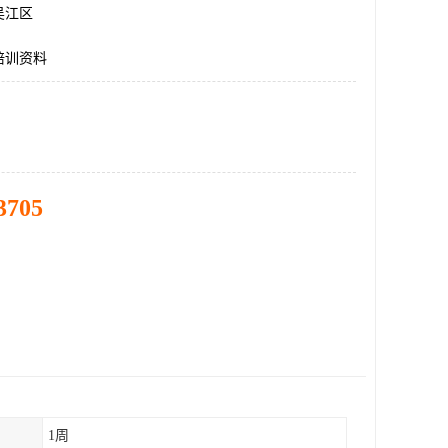
吴江区
培训资料
3705
1周