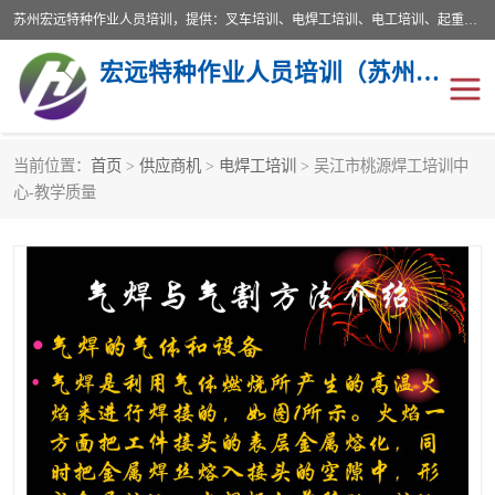
苏州宏远特种作业人员培训，提供：叉车培训、电焊工培训、电工培训、起重机培训、电梯培训、登高培训等服务苏州本地培训服务。始终坚持“以人为本，质量立校”的办学思想，以培养社会应用型人才为己任，明码收费，诚实守信，中途不收任何费用。随到随学，学会为止，一期未学会者免费再学，直到学会为止。
宏远特种作业人员培训（苏州）有限公司
当前位置：
首页
>
供应商机
>
电焊工培训
> 吴江市桃源焊工培训中
叉车培训
电焊工培训
心-教学质量
电工培训
起重机培训
电梯培训
登高培训
叉车上牌出租
叉车培训机构
叉车工培训学校
叉车技能培训
学叉车培训技巧
专业叉车培训