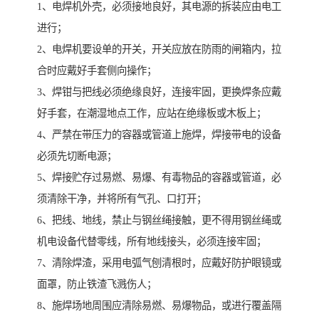
1、电焊机外壳，必须接地良好，其电源的拆装应由电工
进行；
2、电焊机要设单的开关，开关应放在防雨的闸箱内，拉
合时应戴好手套侧向操作；
3、焊钳与把线必须绝缘良好，连接牢固，更换焊条应戴
好手套，在潮湿地点工作，应站在绝缘板或木板上；
4、严禁在带压力的容器或管道上施焊，焊接带电的设备
必须先切断电源；
5、焊接贮存过易燃、易爆、有毒物品的容器或管道，必
须清除干净，并将所有气孔、口打开；
6、把线、地线，禁止与钢丝绳接触，更不得用钢丝绳或
机电设备代替零线，所有地线接头，必须连接牢固；
7、清除焊渣，采用电弧气刨清根时，应戴好防护眼镜或
面罩，防止铁渣飞溅伤人；
8、施焊场地周围应清除易燃、易爆物品，或进行覆盖隔