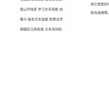
其它类型的
昆山市陆家 学习叉车技能 如何选择很重要
核岛电梯等
嘉兴 报名叉车技能 免费试学联系电话
相城区元和街道 叉车培训机构 如何选择很重要