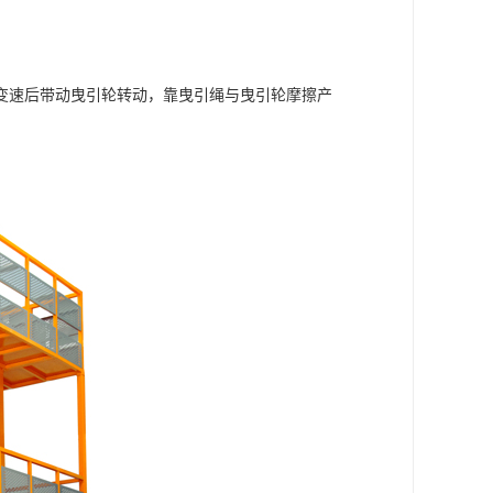
变速后带动曳引轮转动，靠曳引绳与曳引轮摩擦产