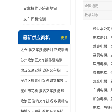
全国通用
叉车操作证培训复审
教学对象
叉车司机培训
经过本公司
最新供应商机
电梯培训，
更多
乘客电梯，
太仓 学叉车技能培训 正规靠谱
载货电梯，
苏州沧浪区叉车操作证培训已更新科目
医用电梯，
虎丘区通安镇 咨询叉车技巧 新政策已公布
杂物电梯，
吴江区柳胥小街 咨询叉车技巧 附近那家正规
观光电梯，
车辆电梯，
昆山市花桥 报名叉车技能 轻松试学无压力
船舶电梯，
沧浪区 咨询叉车技巧 收费标准
电梯，与维
相城区元和街道 报名叉车技能 没有学历怎么办