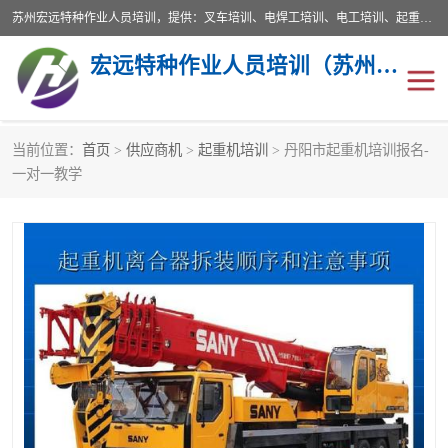
苏州宏远特种作业人员培训，提供：叉车培训、电焊工培训、电工培训、起重机培训、电梯培训、登高培训等服务苏州本地培训服务。始终坚持“以人为本，质量立校”的办学思想，以培养社会应用型人才为己任，明码收费，诚实守信，中途不收任何费用。随到随学，学会为止，一期未学会者免费再学，直到学会为止。
宏远特种作业人员培训（苏州）有限公司
当前位置：
首页
>
供应商机
>
起重机培训
> 丹阳市起重机培训报名-
叉车培训
电焊工培训
一对一教学
电工培训
起重机培训
电梯培训
登高培训
叉车上牌出租
叉车培训机构
叉车工培训学校
叉车技能培训
学叉车培训技巧
专业叉车培训