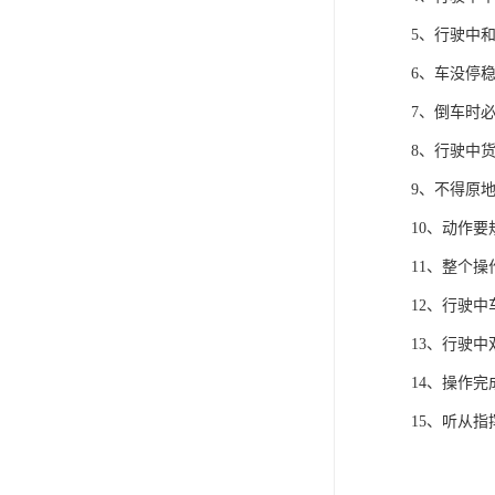
5、行驶中
6、车没停
7、倒车时
8、行驶中货
9、不得原
10、动作
11、整个
12、行驶
13、行驶
14、操作
15、听从