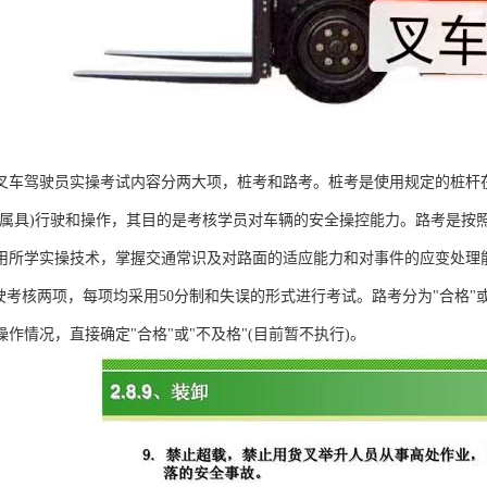
叉车驾驶员实操考试内容分两大项，桩考和路考。桩考是使用规定的桩杆
的属具)行驶和操作，其目的是考核学员对车辆的安全操控能力。路考是按
用所学实操技术，掌握交通常识及对路面的适应能力和对事件的应变处理能
行驶考核两项，每项均采用50分制和失误的形式进行考试。路考分为"合格"
作情况，直接确定"合格"或"不及格"(目前暂不执行)。