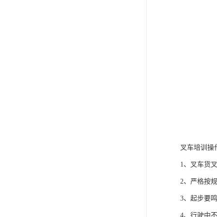
叉车培训操
1、叉车货
2、严格按
3、起步要
4、行驶中