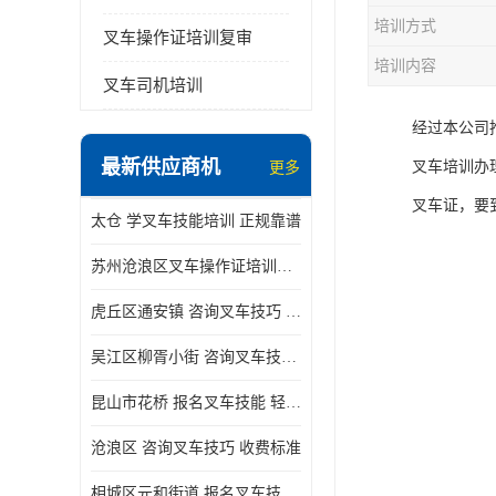
培训方式
叉车操作证培训复审
培训内容
叉车司机培训
经过本公司
最新供应商机
叉车培训办
更多
叉车证，要
太仓 学叉车技能培训 正规靠谱
苏州沧浪区叉车操作证培训已更新科目
虎丘区通安镇 咨询叉车技巧 新政策已公布
吴江区柳胥小街 咨询叉车技巧 附近那家正规
昆山市花桥 报名叉车技能 轻松试学无压力
沧浪区 咨询叉车技巧 收费标准
相城区元和街道 报名叉车技能 没有学历怎么办