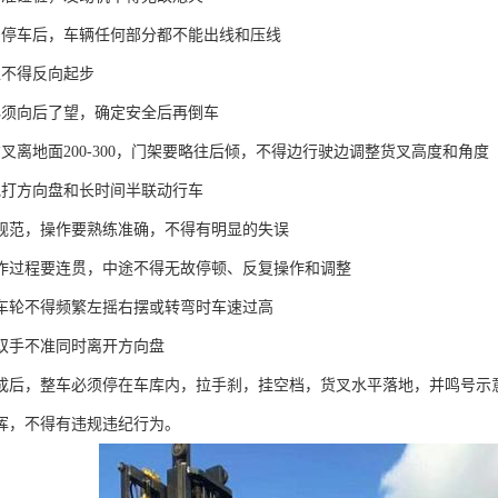
和停车后，车辆任何部分都不能出线和压线
稳不得反向起步
必须向后了望，确定安全后再倒车
叉离地面200-300，门架要略往后倾，不得边行驶边调整货叉高度和角度
地打方向盘和长时间半联动行车
要规范，操作要熟练准确，不得有明显的失误
操作过程要连贯，中途不得无故停顿、反复操作和调整
中车轮不得频繁左摇右摆或转弯时车速过高
中双手不准同时离开方向盘
完成后，整车必须停在车库内，拉手刹，挂空档，货叉水平落地，并鸣号示
指挥，不得有违规违纪行为。