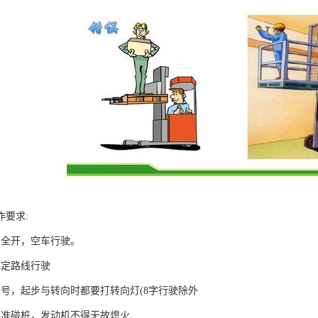
作要求:
叉全开，空车行驶。
规定路线行驶
鸣号，起步与转向时都要打转向灯(8字行驶除外
不准碰桩，发动机不得无故熄火