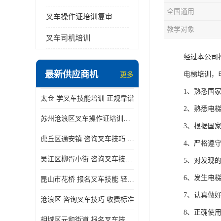
全国通用
叉车操作证培训复审
教学对象
叉车司机培训
经过本公司
最新供应商机
电梯培训，
更多
1、熟悉国
太仓 学叉车技能培训 正规靠谱
2、熟悉电
苏州沧浪区叉车操作证培训已更新科目
3、根据国
虎丘区通安镇 咨询叉车技巧 新政策已公布
4、严格遵
吴江区柳胥小街 咨询叉车技巧 附近那家正规
5、对发现
6、发生电
昆山市花桥 报名叉车技能 轻松试学无压力
7、认真做
沧浪区 咨询叉车技巧 收费标准
8、正确使
相城区元和街道 报名叉车技能 没有学历怎么办