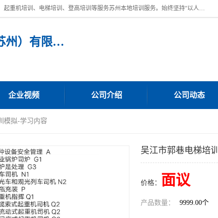
苏州宏远特种作业人员培训，提供：叉车培训、电焊工培训、电工培训、起重机培训、电梯培训、登高培训等服务苏州本地培训服务。始终坚持“以人为本，质量立校”的办学思想，以培养社会应用型人才为己任，明码收费，诚实守信，中途不收任何费用。随到随学，学会为止，一期未学会者免费再学，直到学会为止。
宏远特种作业人员培训（苏州）有限公司
企业视频
公司介绍
公司动态
训模拟-学习内容
吴江市郭巷电梯培训
面议
价格：
产品数量：
9999.00个