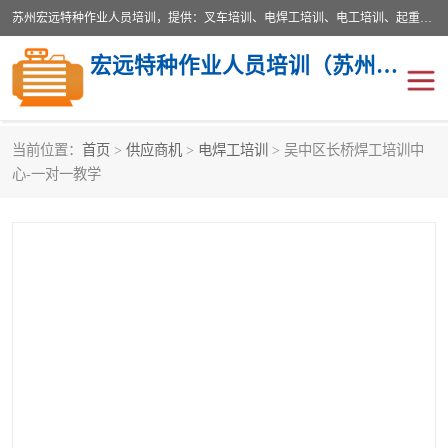
苏州宏远特种作业人员培训，提供：叉车培训、电焊工培训、电工培训、起重机培训、电梯培训、登高培训等服务苏州本地培训服务。始终坚持“以人为本，质量立校”的办学思想，以培养社会应用型人才为己任，明码收费，诚实守信，中途不收任何费用。随到随学，学会为止，一期未学会者免费再学，直到学会为止。
宏远特种作业人员培训（苏州）有限公司
当前位置：
首页
>
供应商机
>
电焊工培训
> 吴中区长桥焊工培训中
心-一对一教学