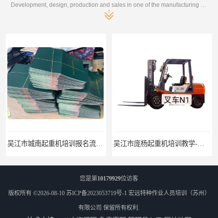
Development, design, production and sales in one of the manufacturing enterprises
吴江市城南起重机培训报名流程-随报随考
吴江市庞杨起重机培训教学-招生条件
您是第
10179929
位访客
版权所有 ©2026-08-10
苏ICP备2023053719号-1
宏远特种作业人员培训（苏州）
有限公司
保留所有权利.