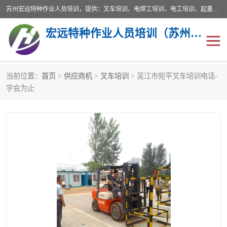
苏州宏远特种作业人员培训，提供：叉车培训、电焊工培训、电工培训、起重机培训、电梯培训、登高培训等服务苏州本地培训服务。始终坚持“以人为本，质量立校”的办学思想，以培养社会应用型人才为己任，明码收费，诚实守信，中途不收任何费用。随到随学，学会为止，一期未学会者免费再学，直到学会为止。
宏远特种作业人员培训（苏州）有限公司
当前位置：
首页
>
供应商机
>
叉车培训
> 吴江市宛平叉车培训电话-
叉车培训
电焊工培训
学会为止
电工培训
起重机培训
电梯培训
登高培训
叉车上牌出租
叉车培训机构
叉车工培训学校
叉车技能培训
学叉车培训技巧
专业叉车培训