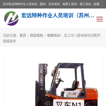
苏州宏远特种作业人员培训，提供：叉车培训、电焊工培训、电工培训、起重机培训、电梯培训、登高培训等服务苏州本地培训服务。始终坚持“以人为本，质量立校”的办学思想，以培养社会应用型人才为己任，明码收费，诚实守信，中途不收任何费用。随到随学，学会为止，一期未学会者免费再学，直到学会为止。
宏远特种作业人员培训（苏州）有限公司
当前位置：
首页
>
供应商机
>
电梯培训
> 吴江市八都电梯培训教学-
叉车培训
电焊工培训
随报随考
电工培训
起重机培训
电梯培训
登高培训
叉车上牌出租
叉车培训机构
叉车工培训学校
叉车技能培训
学叉车培训技巧
专业叉车培训