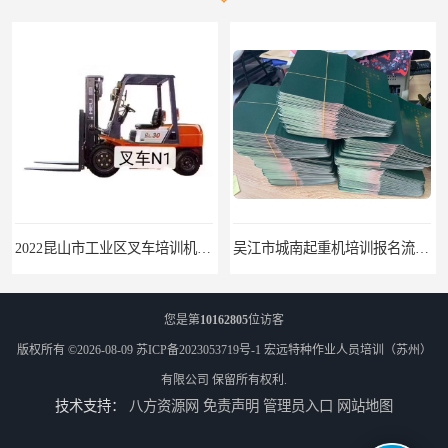
2022昆山市工业区叉车培训机构学会为止
吴江市城南起重机培训报名流程-随报随考
您是第
10162805
位访客
版权所有 ©2026-08-09
苏ICP备2023053719号-1
宏远特种作业人员培训（苏州）
有限公司
保留所有权利.
技术支持：
八方资源网
免责声明
管理员入口
网站地图