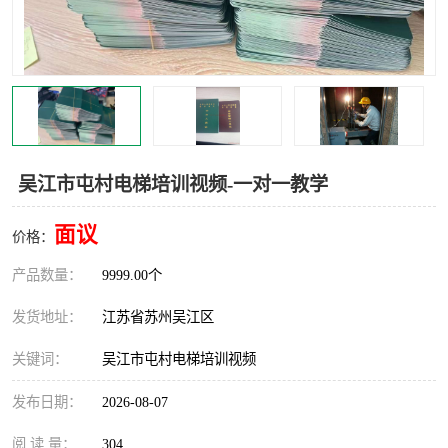
叉车培训中心
叉车操作证培训复审
叉车司机培训
焊工培训
行车起重机培训
登高证培训
吴江市屯村电梯培训视频-一对一教学
面议
价格：
产品数量：
9999.00个
发货地址：
江苏省苏州吴江区
关键词：
吴江市屯村电梯培训视频
发布日期：
2026-08-07
阅 读 量：
304