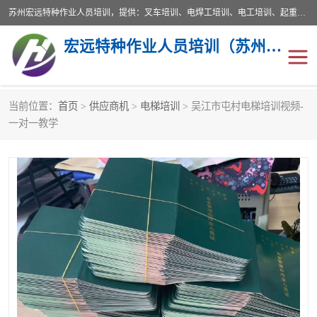
苏州宏远特种作业人员培训，提供：叉车培训、电焊工培训、电工培训、起重机培训、电梯培训、登高培训等服务苏州本地培训服务。始终坚持“以人为本，质量立校”的办学思想，以培养社会应用型人才为己任，明码收费，诚实守信，中途不收任何费用。随到随学，学会为止，一期未学会者免费再学，直到学会为止。
宏远特种作业人员培训（苏州）有限公司
当前位置：
首页
>
供应商机
>
电梯培训
> 吴江市屯村电梯培训视频-
叉车培训
电焊工培训
一对一教学
电工培训
起重机培训
电梯培训
登高培训
叉车上牌出租
叉车培训机构
叉车工培训学校
叉车技能培训
学叉车培训技巧
专业叉车培训