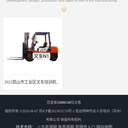
Development, design, production and sales in one of the manufacturing enterprises
2022昆山市工业区叉车培训机构学会为止
吴江市城南起重机培训报名流程-随报随考
您是第
10086548
位访客
版权所有 ©2026-08-07
苏ICP备2023053719号-1
宏远特种作业人员培训（苏州）
有限公司
保留所有权利.
技术支持：
八方资源网
免责声明
管理员入口
网站地图