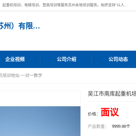
苏州宏远特种作业人员培训，提供：叉车培训、电焊工培训、电工培训、起重机培训、电梯培训、登高培训等服务苏州本地培训服务。始终坚持“以人为本，质量立校”的办学思想，以培养社会应用型人才为己任，明码收费，诚实守信，中途不收任何费用。随到随学，学会为止，一期未学会者免费再学，直到学会为止。
宏远特种作业人员培训（苏州）有限公司
企业视频
公司介绍
公司动态
机培训地址-一对一教学
吴江市南库起重机培
面议
价格：
产品数量：
9999.00个