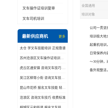
全国通用
叉车操作证培训复审
培训对象
叉车司机培训
公司一贯坚
最新供应商机
培训极大地
更多
起重机培训
太仓 学叉车技能培训 正规靠谱
日常保养内
苏州沧浪区叉车操作证培训已更新科目
～30分钟
虎丘区通安镇 咨询叉车技巧 新政策已公布
备外观整洁
吴江区柳胥小街 咨询叉车技巧 附近那家正规
昆山市花桥 报名叉车技能 轻松试学无压力
沧浪区 咨询叉车技巧 收费标准
相城区元和街道 报名叉车技能 没有学历怎么办