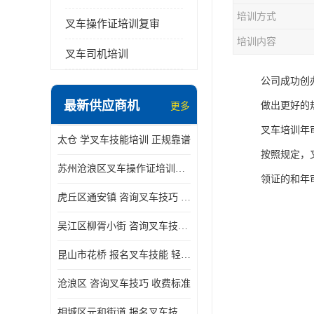
培训方式
叉车操作证培训复审
培训内容
叉车司机培训
公司成功创
最新供应商机
做出更好的
更多
叉车培训年
太仓 学叉车技能培训 正规靠谱
按照规定，
苏州沧浪区叉车操作证培训已更新科目
领证的和年
虎丘区通安镇 咨询叉车技巧 新政策已公布
吴江区柳胥小街 咨询叉车技巧 附近那家正规
昆山市花桥 报名叉车技能 轻松试学无压力
沧浪区 咨询叉车技巧 收费标准
相城区元和街道 报名叉车技能 没有学历怎么办