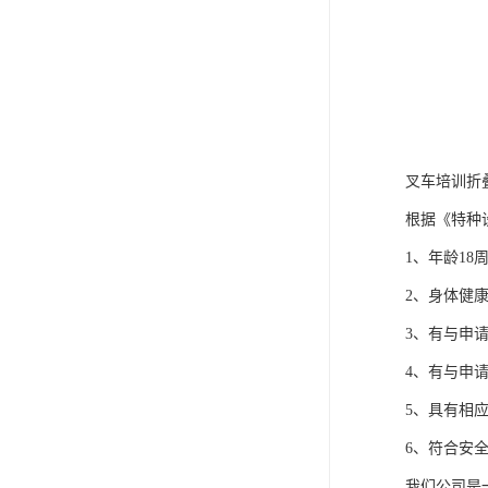
叉车培训折
根据《特种
1、年龄18
2、身体健
3、有与申
4、有与申
5、具有相
6、符合安
我们公司是