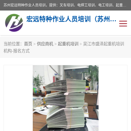
苏州宏远特种作业人员培训，提供：叉车培训、电焊工培训、电工培训、起重机培训、电梯培训、登高培训等服务苏州本地培训服务。始终坚持“以人为本，质量立校”的办学思想，以培养社会应用型人才为己任，明码收费，诚实守信，中途不收任何费用。随到随学，学会为止，一期未学会者免费再学，直到学会为止。
宏远特种作业人员培训（苏州）有限公司
当前位置：
首页
>
供应商机
>
起重机培训
> 吴江市盛泽起重机培训
叉车培训
电焊工培训
机构-报名方式
电工培训
起重机培训
电梯培训
登高培训
叉车上牌出租
叉车培训机构
叉车工培训学校
叉车技能培训
学叉车培训技巧
专业叉车培训