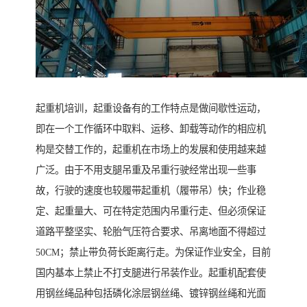
起重机培训，起重设备有的工作特点是做间歇性运动，
即在一个工作循环中取料、运移、卸载等动作的相应机
构是交替工作的，起重机在市场上的发展和使用越来越
广泛。由于不用支腿吊重及吊重行驶经常出现一些事
故，行驶的速度也较履带起重机（履带吊）快；作业稳
定、起重量大、可在特定范围内吊重行走、但必须保证
道路平整坚实、轮胎气压符合要求、吊离地面不得超过
50CM；禁止带负荷长距离行走。为保证作业安全，目前
国内基本上禁止不打支腿进行吊装作业。起重机配套使
用钢丝绳品种包括磷化涂层钢丝绳、镀锌钢丝绳和光面