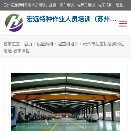
苏州宏远特种作业人员培训，提供：叉车培训、电焊工培训、电工培训、起重机培训、电梯培训、登高培训等服务苏州本地培训服务。始终坚持“以人为本，质量立校”的办学思想，以培养社会应用型人才为己任，明码收费，诚实守信，中途不收任何费用。随到随学，学会为止，一期未学会者免费再学，直到学会为止。
宏远特种作业人员培训（苏州）有限公司
当前位置：
首页
>
供应商机
>
起重机培训
> 泰州市起重机培训附近
叉车培训
电焊工培训
地址-教学课程
电工培训
起重机培训
电梯培训
登高培训
叉车上牌出租
叉车培训机构
叉车工培训学校
叉车技能培训
学叉车培训技巧
专业叉车培训