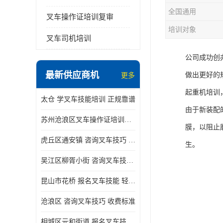
全国通用
叉车操作证培训复审
培训对象
叉车司机培训
公司成功创
最新供应商机
做出更好的
更多
起重机培训
太仓 学叉车技能培训 正规靠谱
由于新装配
苏州沧浪区叉车操作证培训已更新科目
膜，以阻止
虎丘区通安镇 咨询叉车技巧 新政策已公布
生。
吴江区柳胥小街 咨询叉车技巧 附近那家正规
昆山市花桥 报名叉车技能 轻松试学无压力
沧浪区 咨询叉车技巧 收费标准
相城区元和街道 报名叉车技能 没有学历怎么办