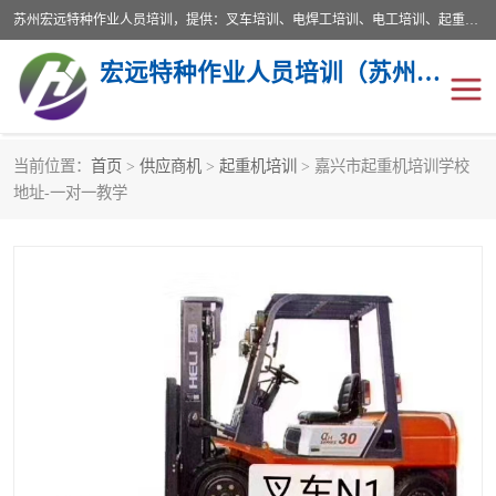
苏州宏远特种作业人员培训，提供：叉车培训、电焊工培训、电工培训、起重机培训、电梯培训、登高培训等服务苏州本地培训服务。始终坚持“以人为本，质量立校”的办学思想，以培养社会应用型人才为己任，明码收费，诚实守信，中途不收任何费用。随到随学，学会为止，一期未学会者免费再学，直到学会为止。
宏远特种作业人员培训（苏州）有限公司
当前位置：
首页
>
供应商机
>
起重机培训
> 嘉兴市起重机培训学校
叉车培训
电焊工培训
地址-一对一教学
电工培训
起重机培训
电梯培训
登高培训
叉车上牌出租
叉车培训机构
叉车工培训学校
叉车技能培训
学叉车培训技巧
专业叉车培训