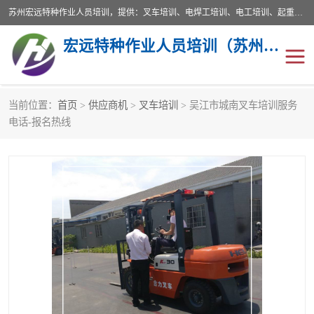
苏州宏远特种作业人员培训，提供：叉车培训、电焊工培训、电工培训、起重机培训、电梯培训、登高培训等服务苏州本地培训服务。始终坚持“以人为本，质量立校”的办学思想，以培养社会应用型人才为己任，明码收费，诚实守信，中途不收任何费用。随到随学，学会为止，一期未学会者免费再学，直到学会为止。
宏远特种作业人员培训（苏州）有限公司
当前位置：
首页
>
供应商机
>
叉车培训
> 吴江市城南叉车培训服务
叉车培训
电焊工培训
电话-报名热线
电工培训
起重机培训
电梯培训
登高培训
叉车上牌出租
叉车培训机构
叉车工培训学校
叉车技能培训
学叉车培训技巧
专业叉车培训