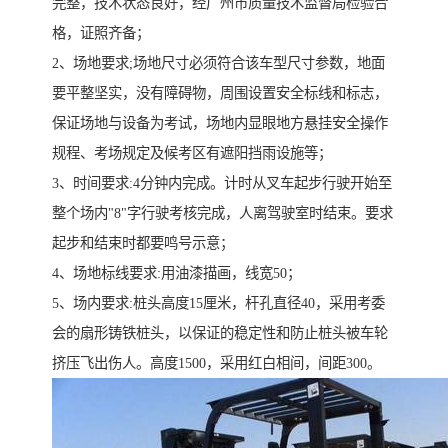
完整，技术状态良好，经广州市质量技术监督局检验合
格，证照齐备；
2、场地要求;场地尺寸必须符合该车型尺寸参数，地面
要平整坚实，没有障碍物，周围设置安全标线和标志，
保证场地与设备为考试，场地内显眼地方悬挂安全操作
规程、考场规定及候考区有遮阳挡雨设施等；
3、时间要求:4分钟内完成。计时从叉车起步行驶开始至
整个场内"8"字行驶考核完成，人离驾驶室时结束。要求
起步和结束时都要鸣号示意；
4、场地标线要求:用油漆描画，线宽50；
5、场内要求:桩头高度15厘米，杆孔直径40，采用考委
会的扇形铸铁桩头，以保证的稳定性和防止桩头被车轮
挤压飞出伤人。高度1500，采用红白相间，间距300。