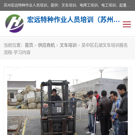
苏州宏远特种作业人员培训，提供：叉车培训、电焊工培训、电工培训、起重机培训、电梯培训、登高培训等服务苏州本地培训服务。始终坚持“以人为本，质量立校”的办学思想，以培养社会应用型人才为己任，明码收费，诚实守信，中途不收任何费用。随到随学，学会为止，一期未学会者免费再学，直到学会为止。
宏远特种作业人员培训（苏州）有限公司
当前位置：
首页
>
供应商机
>
叉车培训
> 吴中区石湖叉车培训报名
叉车培训
电焊工培训
流程-学习内容
电工培训
起重机培训
电梯培训
登高培训
叉车上牌出租
叉车培训机构
叉车工培训学校
叉车技能培训
学叉车培训技巧
专业叉车培训