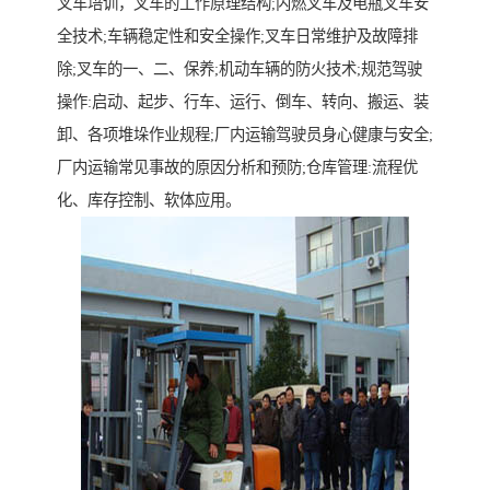
叉车培训，叉车的工作原理结构;内燃叉车及电瓶叉车安
全技术;车辆稳定性和安全操作;叉车日常维护及故障排
除;叉车的一、二、保养;机动车辆的防火技术;规范驾驶
操作:启动、起步、行车、运行、倒车、转向、搬运、装
卸、各项堆垛作业规程;厂内运输驾驶员身心健康与安全;
厂内运输常见事故的原因分析和预防;仓库管理:流程优
化、库存控制、软体应用。