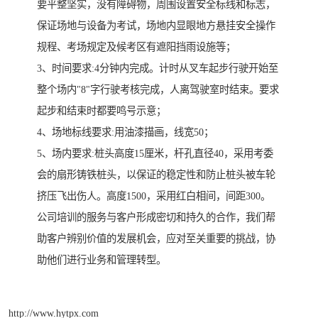
要平整坚实，没有障碍物，周围设置安全标线和标志，
保证场地与设备为考试，场地内显眼地方悬挂安全操作
规程、考场规定及候考区有遮阳挡雨设施等；
3、时间要求:4分钟内完成。计时从叉车起步行驶开始至
整个场内"8"字行驶考核完成，人离驾驶室时结束。要求
起步和结束时都要鸣号示意；
4、场地标线要求:用油漆描画，线宽50；
5、场内要求:桩头高度15厘米，杆孔直径40，采用考委
会的扇形铸铁桩头，以保证的稳定性和防止桩头被车轮
挤压飞出伤人。高度1500，采用红白相间，间距300。
公司培训的服务与客户形成密切和持久的合作，我们帮
助客户辨别价值的发展机会，应对至关重要的挑战，协
助他们进行业务和管理转型。
http://www.hytpx.com