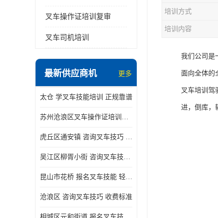
培训方式
叉车操作证培训复审
培训内容
叉车司机培训
我们公司是
最新供应商机
面向全体的
更多
叉车培训驾
太仓 学叉车技能培训 正规靠谱
进，倒库，
苏州沧浪区叉车操作证培训已更新科目
虎丘区通安镇 咨询叉车技巧 新政策已公布
吴江区柳胥小街 咨询叉车技巧 附近那家正规
昆山市花桥 报名叉车技能 轻松试学无压力
沧浪区 咨询叉车技巧 收费标准
相城区元和街道 报名叉车技能 没有学历怎么办