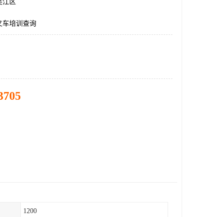
吴江区
叉车培训查询
3705
1200