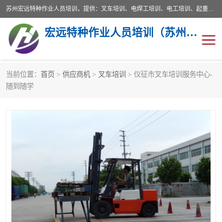
苏州宏远特种作业人员培训，提供：叉车培训、电焊工培训、电工培训、起重机培训、电梯培训、登高培训等服务苏州本地培训服务。始终坚持“以人为本，质量立校”的办学思想，以培养社会应用型人才为己任，明码收费，诚实守信，中途不收任何费用。随到随学，学会为止，一期未学会者免费再学，直到学会为止。
宏远特种作业人员培训（苏州）有限公司
当前位置：
首页
>
供应商机
>
叉车培训
> 仪征市叉车培训服务中心-
叉车培训
电焊工培训
随到随学
电工培训
起重机培训
电梯培训
登高培训
叉车上牌出租
叉车培训机构
叉车工培训学校
叉车技能培训
学叉车培训技巧
专业叉车培训