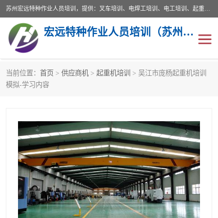
苏州宏远特种作业人员培训，提供：叉车培训、电焊工培训、电工培训、起重机培训、电梯培训、登高培训等服务苏州本地培训服务。始终坚持“以人为本，质量立校”的办学思想，以培养社会应用型人才为己任，明码收费，诚实守信，中途不收任何费用。随到随学，学会为止，一期未学会者免费再学，直到学会为止。
宏远特种作业人员培训（苏州）有限公司
当前位置：
首页
>
供应商机
>
起重机培训
> 吴江市庞杨起重机培训
叉车培训
电焊工培训
模拟-学习内容
电工培训
起重机培训
电梯培训
登高培训
叉车上牌出租
叉车培训机构
叉车工培训学校
叉车技能培训
学叉车培训技巧
专业叉车培训