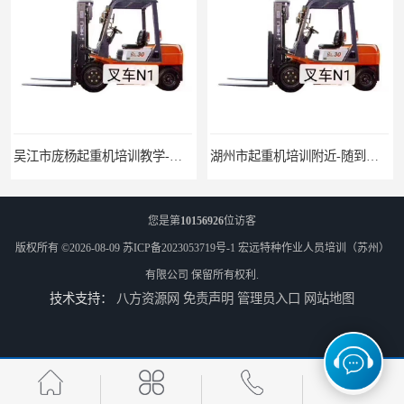
吴江市庞杨起重机培训教学-招生条件
湖州市起重机培训附近-随到随学
您是第
10156926
位访客
版权所有 ©2026-08-09
苏ICP备2023053719号-1
宏远特种作业人员培训（苏州）
有限公司
保留所有权利.
技术支持：
八方资源网
免责声明
管理员入口
网站地图
吴江市庞杨电梯培训附近-随报随考
吴江市花港叉车培训报名流程