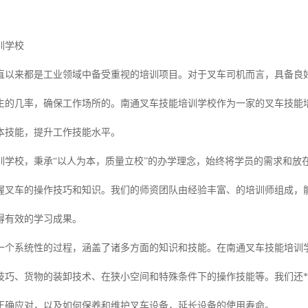
训学校
直以来都是工业领域中备受重视的培训项目。对于叉车司机而言，具备良
生的几率，确保工作场所的。南通叉车技能培训学校作为一家的叉车技能
本技能，提升工作技能水平。
训学校，秉承“以人为本，质量立校”的办学理念，始终将学员的需求和放
握叉车的操作技巧和知识。我们的师资团队由经验丰富、的培训师组成，
得有效的学习成果。
一个系统性的过程，涵盖了诸多方面的知识和技能。在南通叉车技能培训
技巧、货物的装卸技术、在狭小空间和特殊条件下的操作技能等。我们还*
正确应对，以及如何保养和维护叉车设备，延长设备的使用寿命。