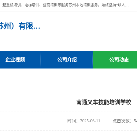
苏州宏远特种作业人员培训，提供：叉车培训、电焊工培训、电工培训、起重机培训、电梯培训、登高培训等服务苏州本地培训服务。始终坚持“以人为本，质量立校”的办学思想，以培养社会应用型人才为己任，明码收费，诚实守信，中途不收任何费用。随到随学，学会为止，一期未学会者免费再学，直到学会为止。
宏远特种作业人员培训（苏州）有限公司
企业视频
公司介绍
公司动态
南通叉车技能培训学校
时间：2025-06-11
点击次数：54