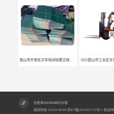
昆山市开发区叉车培训班更正规快速拿
您是第
10116569
位访客
版权所有 ©2026-08-08
苏ICP备2023053719号-1
宏远特