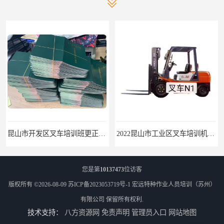
昆山市开发区叉车培训班更正规快速拿
2022昆山市工业区叉车培训机构学会为止
您是第
10137473
位访客
版权所有 ©2026-08-09
苏ICP备2023053719号-1
宏远特种作业人员培训（苏州）
有限公司
保留所有权利.
技术支持：
八方资源网
免责声明
管理员入口
网站地图