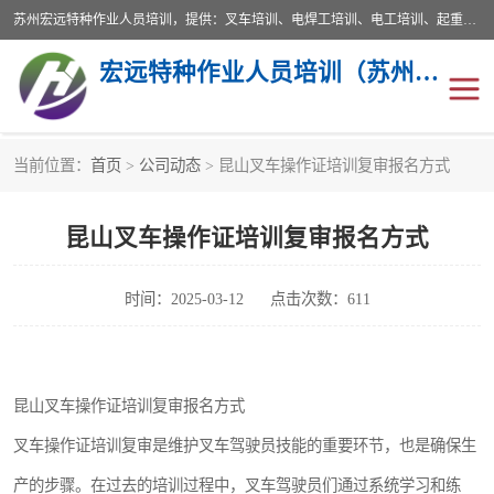
苏州宏远特种作业人员培训，提供：叉车培训、电焊工培训、电工培训、起重机培训、电梯培训、登高培训等服务苏州本地培训服务。始终坚持“以人为本，质量立校”的办学思想，以培养社会应用型人才为己任，明码收费，诚实守信，中途不收任何费用。随到随学，学会为止，一期未学会者免费再学，直到学会为止。
宏远特种作业人员培训（苏州）有限公司
当前位置：
首页
>
公司动态
> 昆山叉车操作证培训复审报名方式
叉车培训
电焊工培训
昆山叉车操作证培训复审报名方式
电工培训
起重机培训
电梯培训
登高培训
时间：2025-03-12
点击次数：611
叉车上牌出租
叉车培训机构
昆山叉车操作证培训复审报名方式
叉车工培训学校
叉车技能培训
叉车操作证培训复审是维护叉车驾驶员技能的重要环节，也是确保生
学叉车培训技巧
专业叉车培训
产的步骤。在过去的培训过程中，叉车驾驶员们通过系统学习和练