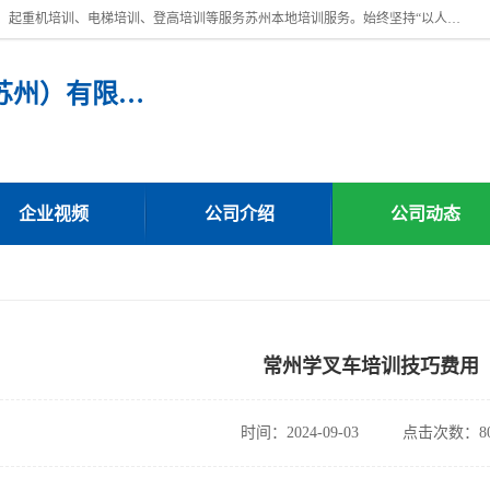
苏州宏远特种作业人员培训，提供：叉车培训、电焊工培训、电工培训、起重机培训、电梯培训、登高培训等服务苏州本地培训服务。始终坚持“以人为本，质量立校”的办学思想，以培养社会应用型人才为己任，明码收费，诚实守信，中途不收任何费用。随到随学，学会为止，一期未学会者免费再学，直到学会为止。
宏远特种作业人员培训（苏州）有限公司
企业视频
公司介绍
公司动态
常州学叉车培训技巧费用
时间：2024-09-03
点击次数：80