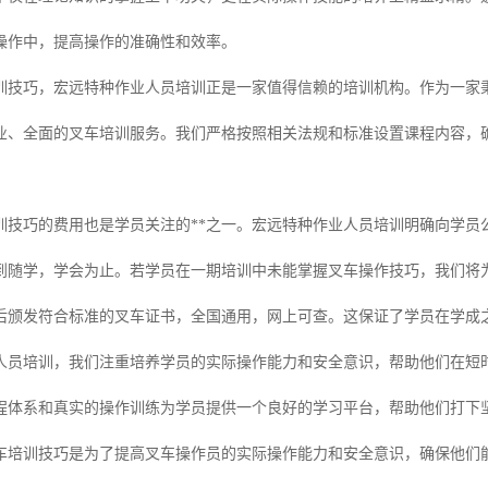
操作中，提高操作的准确性和效率。
训技巧，宏远特种作业人员培训正是一家值得信赖的培训机构。作为一家秉
业、全面的叉车培训服务。我们严格按照相关法规和标准设置课程内容，
训技巧的费用也是学员关注的**之一。宏远特种作业人员培训明确向学员
到随学，学会为止。若学员在一期培训中未能掌握叉车操作技巧，我们将为
后颁发符合标准的叉车证书，全国通用，网上可查。这保证了学员在学成
人员培训，我们注重培养学员的实际操作能力和安全意识，帮助他们在短
程体系和真实的操作训练为学员提供一个良好的学习平台，帮助他们打下
车培训技巧是为了提高叉车操作员的实际操作能力和安全意识，确保他们