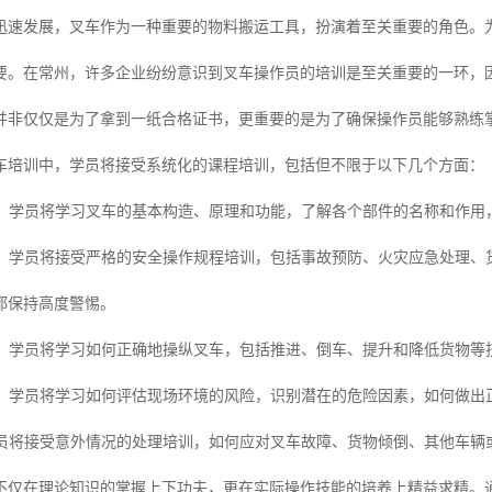
迅速发展，叉车作为一种重要的物料搬运工具，扮演着至关重要的角色。
要。在常州，许多企业纷纷意识到叉车操作员的培训是至关重要的一环，
并非仅仅是为了拿到一纸合格证书，更重要的是为了确保操作员能够熟练
车培训中，学员将接受系统化的课程培训，包括但不限于以下几个方面：
学习：学员将学习叉车的基本构造、原理和功能，了解各个部件的名称和作
规程：学员将接受严格的安全操作规程培训，包括事故预防、火灾应急处理
都保持高度警惕。
培训：学员将学习如何正确地操纵叉车，包括推进、倒车、提升和降低货物
评估：学员将学习如何评估现场环境的风险，识别潜在的危险因素，如何做
：学员将接受意外情况的处理培训，如何应对叉车故障、货物倾倒、其他车
不仅在理论知识的掌握上下功夫，更在实际操作技能的培养上精益求精。