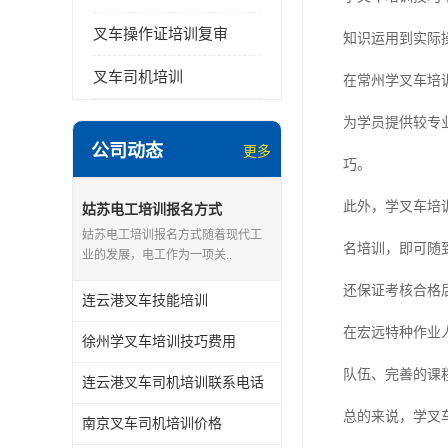
叉车操作证培训复审
知识运用到实际
叉车司机培训
在常州学叉车培
为学员提供较专
公司动态
更多
巧。
此外，学叉车培
姑苏电工培训报名方式
姑苏电工培训报名方式随着现代工
名培训，即可随
业的发展，电工作为一项关..
还保证考核合格
连云港叉车技能培训
在宏远特种作业
徐州学叉车培训技巧费用
队伍、完善的课
连云港叉车司机培训联系电话
总的来说，学叉
南京叉车司机培训价格