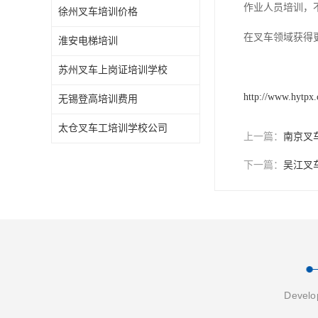
作业人员培训，
徐州叉车培训价格
在叉车领域获得
淮安电梯培训
苏州叉车上岗证培训学校
http://www.hytpx
无锡登高培训费用
太仓叉车工培训学校公司
上一篇：
南京叉
下一篇：
吴江叉
Develop